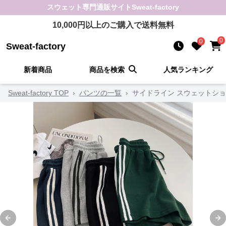
スウェット
専門通販サイト
Sweat-factory
10,000
円以上のご購入で送料無料
0
0
Sweat-factory
新着商品
商品を検索
人気ランキング
Sweat-factory TOP
›
パンツの一覧
›
サイドライン スウェットショ
Previous slide
Ne