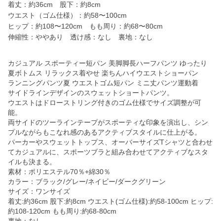
着丈：約36cm 股下：約8cm
ウエスト（ゴム仕様）：約58〜100cm
ヒップ：約108〜120cm もも周り：約68〜80cm
伸縮性：ややあり 透け感：なし 裏地：なし
カジュアル スポーティー短パン 美脚脚長ハーフパンツ ゆったり
夏ボトムス リラックス着やせ 楽ちんハイウエストショーパン
ランニングパンツ夏 ウエストゴム短パン ミニ丈パンツ運動着
サイドラインデザインのスウェットショートパンツ。
ウエストはドローストリング付きのゴム仕様でサイズ調整が可
能。
両サイドのツーラインテープがスポーティな印象を演出し、シン
プルながらもこなれ感のあるアクティブスタイルに仕上がる。
パーカーやスウェットトップス、オーバーサイズTシャツと合わせ
てカジュアルに、スポーツブラと組み合わせてアクティブなスタ
イルも決まる。
素材：ポリエステル70％+綿30％
カラー：ブラック/グレー/ネイビー/ダークグリーン
サイズ：ワンサイズ
着丈:約36cm 股下:約8cm ウエスト(ゴム仕様):約58-100cm ヒップ:
約108-120cm もも周り:約68-80cm