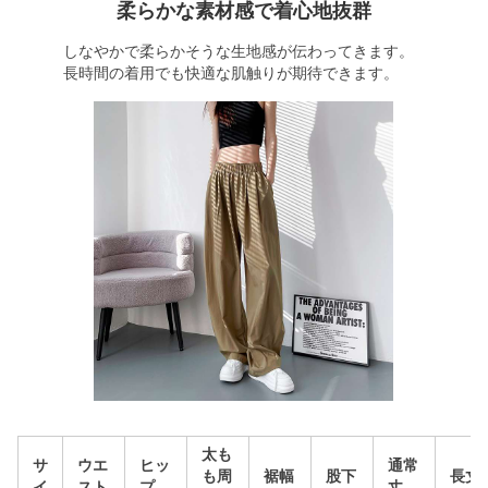
柔らかな素材感で着心地抜群
しなやかで柔らかそうな生地感が伝わってきます。
長時間の着用でも快適な肌触りが期待できます。
太も
サ
ウエ
ヒッ
通常
も周
裾幅
股下
長丈
イ
スト
プ
丈