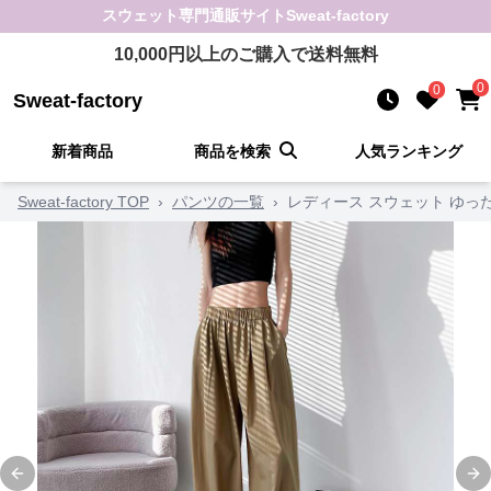
スウェット
専門通販サイト
Sweat-factory
10,000
円以上のご購入で送料無料
0
0
Sweat-factory
新着商品
商品を検索
人気ランキング
Sweat-factory TOP
›
パンツの一覧
›
レディース スウェット ゆっ
Previous slide
Ne