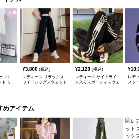
人気
¥
3,800
¥
2,120
¥
10,
(税込)
(税込)
ェット
レディース リラックス
レディース サイドライ
レデ
ト リ
ワイドレッグスウェット
ン入りスポーティスウェ
スタ
パンツ
パンツ
ットパンツ
イド
すめアイテム