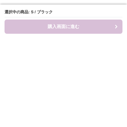
選択中の商品: S / ブラック
選択中の商品: S / ブラック
購入画面に進む
購入画面に進む
Sweat-factory
について
会社概要