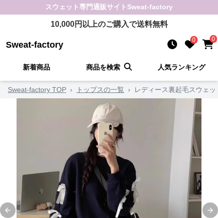
スウェット
専門通販サイト
Sweat-factory
10,000
円以上のご購入で送料無料
0
0
Sweat-factory
新着商品
商品を検索
人気ランキング
Sweat-factory TOP
›
トップスの一覧
›
レディース裏起毛スウェッ
Previous slide
Ne