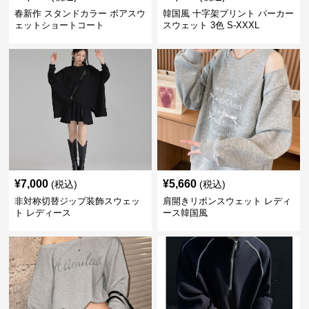
春新作 スタンドカラー ボアスウ
韓国風 十字架プリント パーカー
ェットショートコート
スウェット 3色 S-XXXL
¥
7,000
¥
5,660
(税込)
(税込)
非対称切替ジップ装飾スウェッ
肩開きリボンスウェット レディ
ト レディース
ース韓国風