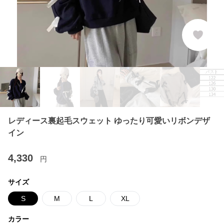
レディース裏起毛スウェット ゆったり可愛いリボンデザ
イン
4,330
円
サイズ
S
M
L
XL
カラー