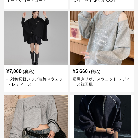
ェットショートコート
スウェット 3色 S-XXXL
¥
7,000
¥
5,660
(税込)
(税込)
非対称切替ジップ装飾スウェッ
肩開きリボンスウェット レディ
ト レディース
ース韓国風