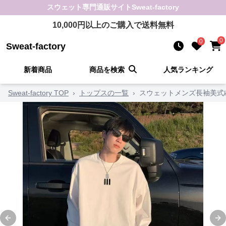
スウェット
専門通販サイト
Sweat-factory
10,000
円以上のご購入で送料無料
0
0
Sweat-factory
新着商品
商品を検索
人気ランキング
Sweat-factory TOP
›
トップスの一覧
›
スウェットメンズ長袖美式
Previous slide
Ne