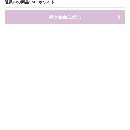
選択中の商品: M / ホワイト
選択中の商品: M / ホワイト
購入画面に進む
購入画面に進む
Sweat-factory
について
会社概要
利用規約