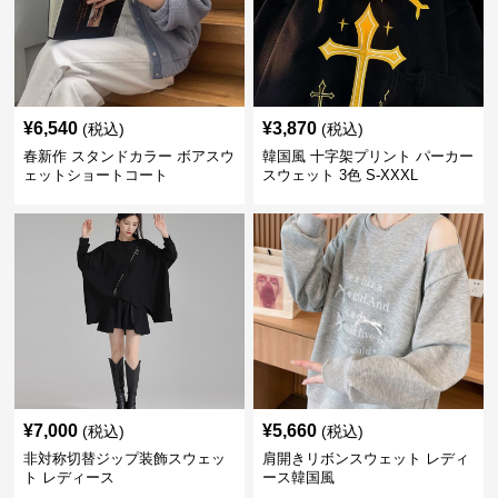
¥
6,540
¥
3,870
(税込)
(税込)
春新作 スタンドカラー ボアスウ
韓国風 十字架プリント パーカー
ェットショートコート
スウェット 3色 S-XXXL
¥
7,000
¥
5,660
(税込)
(税込)
非対称切替ジップ装飾スウェッ
肩開きリボンスウェット レディ
ト レディース
ース韓国風