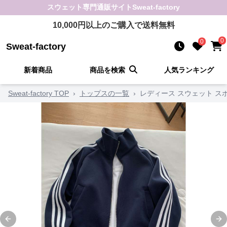
スウェット
専門通販サイト
Sweat-factory
10,000
円以上のご購入で送料無料
0
0
Sweat-factory
新着商品
商品を検索
人気ランキング
Sweat-factory TOP
›
トップスの一覧
›
レディース スウェット 
Previous slide
Ne