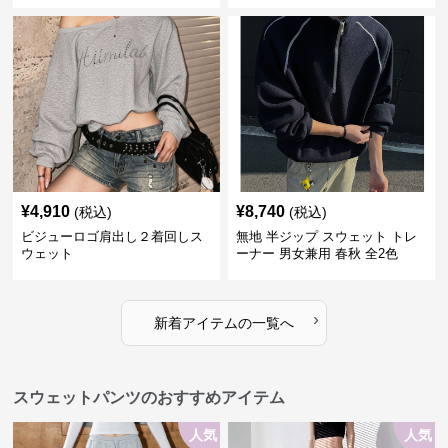
¥
4,910
¥
8,740
(税込)
(税込)
ビジューロゴ肩出し２着回しス
無地 半ジップ スウェット トレ
ウェット
ーナー 男女兼用 春秋 全2色
›
新着アイテムの一覧へ
スウェットパンツのおすすめアイテム
人気
人気