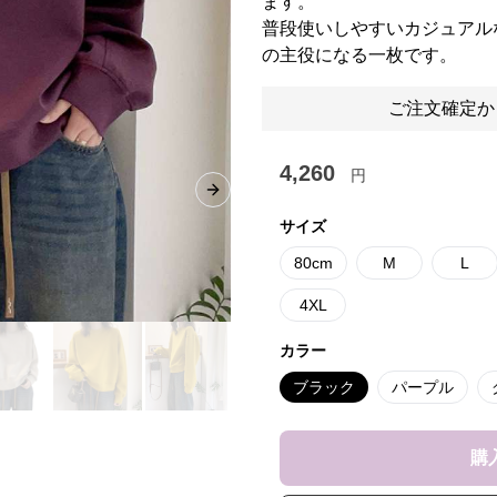
ます。
普段使いしやすいカジュアル
の主役になる一枚です。
ご注文確定か
4,260
円
Next slide
サイズ
80cm
M
L
4XL
カラー
ブラック
パープル
購