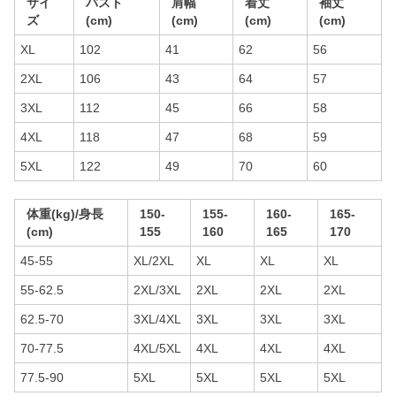
サイ
バスト
肩幅
着丈
袖丈
ズ
(cm)
(cm)
(cm)
(cm)
XL
102
41
62
56
2XL
106
43
64
57
3XL
112
45
66
58
4XL
118
47
68
59
5XL
122
49
70
60
体重(kg)/身長
150-
155-
160-
165-
(cm)
155
160
165
170
45-55
XL/2XL
XL
XL
XL
55-62.5
2XL/3XL
2XL
2XL
2XL
62.5-70
3XL/4XL
3XL
3XL
3XL
70-77.5
4XL/5XL
4XL
4XL
4XL
77.5-90
5XL
5XL
5XL
5XL