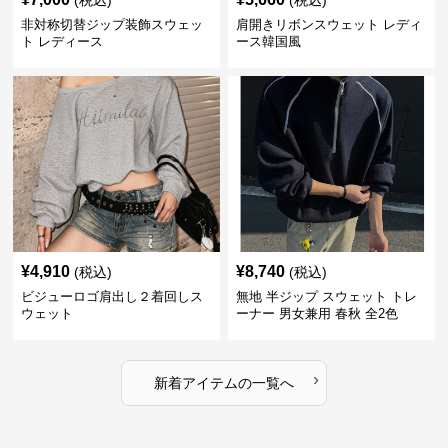
(税込)
(税込)
非対称切替ジップ装飾スウェッ
肩開きリボンスウェット レディ
ト レディース
ース韓国風
¥
4,910
¥
8,740
(税込)
(税込)
ビジューロゴ肩出し２着回しス
無地 半ジップ スウェット トレ
ウェット
ーナー 男女兼用 春秋 全2色
›
新着アイテムの一覧へ