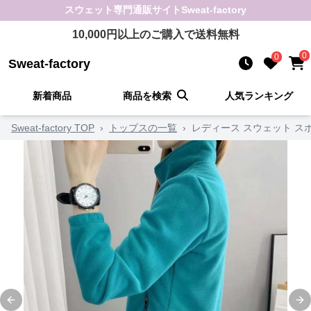
スウェット
専門通販サイト
Sweat-factory
10,000
円以上のご購入で送料無料
0
0
Sweat-factory
新着商品
商品を検索
人気ランキング
Sweat-factory TOP
›
トップスの一覧
›
レディース スウェット 
Previous slide
Ne