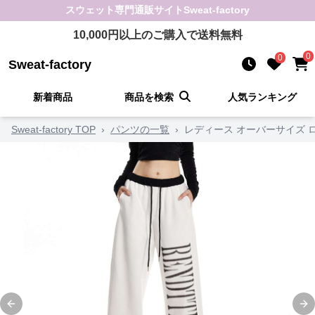
スウェット
専門通販サイト
Sweat-factory
10,000
円以上のご購入で送料無料
0
0
Sweat-factory
新着商品
商品を検索
人気ランキング
Sweat-factory TOP
›
パンツの一覧
›
レディース オーバーサイズ 
Previous slide
Ne