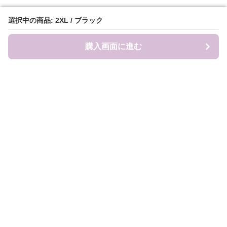
選択中の商品: 2XL / ブラック
選択中の商品: 2XL / ブラック
購入画面に進む
購入画面に進む
Sweat-factory
について
会社概要