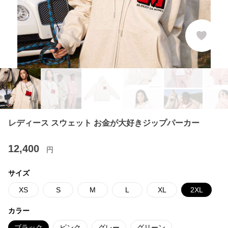
レディース スウェット お金が大好きジップパーカー
12,400
円
サイズ
XS
S
M
L
XL
2XL
カラー
ブラック
ピンク
グレー
グリーン