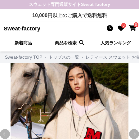
スウェット
専門通販サイト
Sweat-factory
10,000
円以上のご購入で送料無料
0
0
Sweat-factory
新着商品
商品を検索
人気ランキング
Sweat-factory TOP
›
トップスの一覧
›
レディース スウェット お
Previous slide
Ne