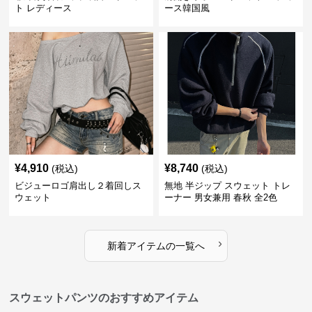
ト レディース
ース韓国風
¥
4,910
¥
8,740
(税込)
(税込)
ビジューロゴ肩出し２着回しス
無地 半ジップ スウェット トレ
ウェット
ーナー 男女兼用 春秋 全2色
›
新着アイテムの一覧へ
スウェットパンツのおすすめアイテム