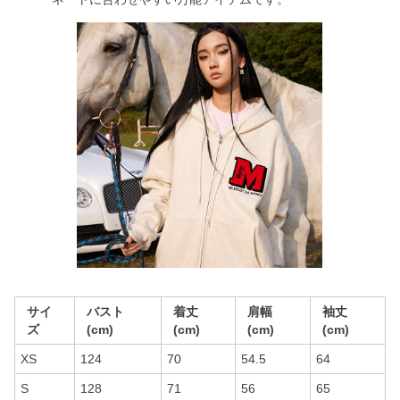
サイ
バスト
着丈
肩幅
袖丈
ズ
(cm)
(cm)
(cm)
(cm)
XS
124
70
54.5
64
S
128
71
56
65