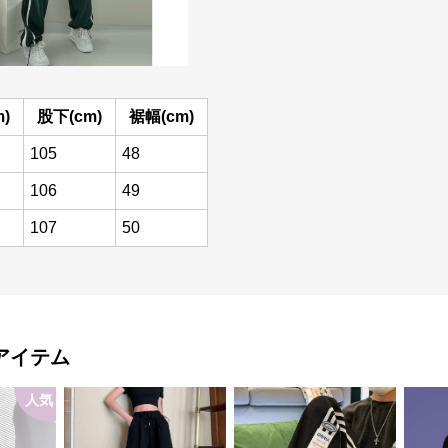
)
股下(cm)
裾幅(cm)
105
48
106
49
107
50
アイテム
人気