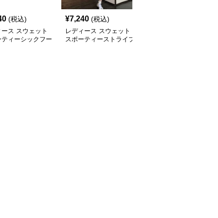
40
¥
7,240
¥
9,680
(税込)
(税込)
(税込)
ィース スウェット
レディース スウェット
レディース スウェット
ーティーシックフー
スポーティーストライプ
サマーカジュアル プリ
きTシャツワンピー
ハーフジップロングワン
ント アシンメトリー ワ
ピース
ンピース