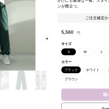
かけにも最適な一着。スタイ
ンが際立つ。
ご注文確定か
5,560
円
Next slide
サイズ
S
M
L
カラー
ブラック
ホワイト
ブラウン
購
カー