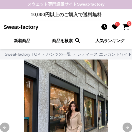
スウェット
専門通販サイト
Sweat-factory
10,000
円以上のご購入で送料無料
0
0
Sweat-factory
新着商品
商品を検索
人気ランキング
Sweat-factory TOP
›
パンツの一覧
›
レディース エレガントワイ
Previous slide
Ne