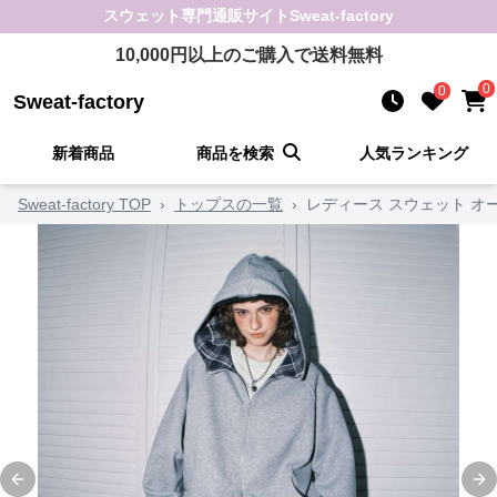
スウェット
専門通販サイト
Sweat-factory
10,000
円以上のご購入で送料無料
0
0
Sweat-factory
新着商品
商品を検索
人気ランキング
Sweat-factory TOP
›
トップスの一覧
›
レディース スウェット 
Previous slide
Ne