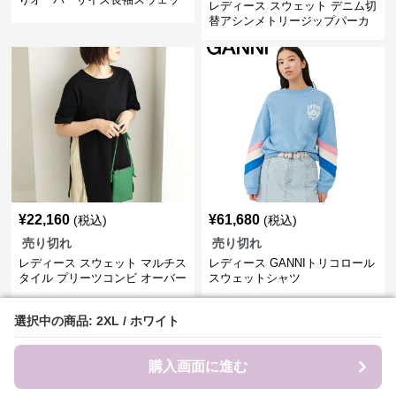
レディース スウェット デニム切
ト
替アシンメトリージップパーカ
ー
¥
22,160
¥
61,680
(税込)
(税込)
売り切れ
売り切れ
レディース スウェット マルチス
レディース GANNIトリコロール
タイル プリーツコンビ オーバー
スウェットシャツ
サイズTシャツ
選択中の商品: 2XL / ホワイト
選択中の商品: 2XL / ホワイト
›
スウェット
の
シャツ
一覧へ
購入画面に進む
購入画面に進む