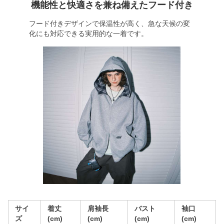
機能性と快適さを兼ね備えたフード付き
フード付きデザインで保温性が高く、急な天候の変
化にも対応できる実用的な一着です。
サイ
着丈
肩袖長
バスト
袖口
ズ
(cm)
(cm)
(cm)
(cm)