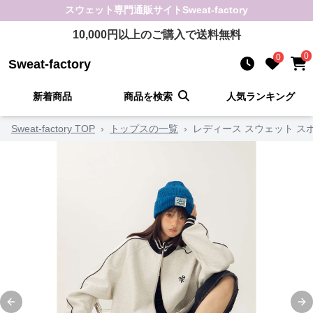
スウェット
専門通販サイト
Sweat-factory
10,000
円以上のご購入で送料無料
0
0
Sweat-factory
新着商品
商品を検索
人気ランキング
Sweat-factory TOP
›
トップスの一覧
›
レディース スウェット ス
Previous slide
Ne