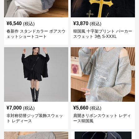
¥
6,540
¥
3,870
(税込)
(税込)
春新作 スタンドカラー ボアスウ
韓国風 十字架プリント パーカー
ェットショートコート
スウェット 3色 S-XXXL
¥
7,000
¥
5,660
(税込)
(税込)
非対称切替ジップ装飾スウェッ
肩開きリボンスウェット レディ
ト レディース
ース韓国風