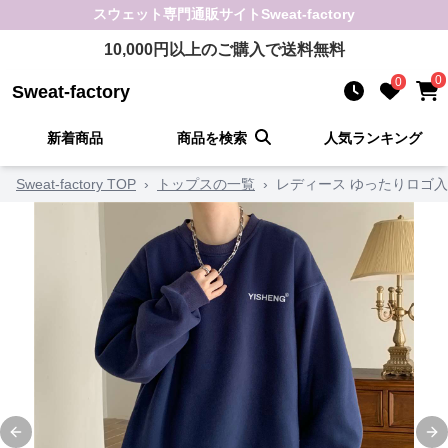
スウェット
専門通販サイト
Sweat-factory
10,000
円以上のご購入で送料無料
0
0
Sweat-factory
新着商品
商品を検索
人気ランキング
Sweat-factory TOP
›
トップスの一覧
›
レディース ゆったりロゴ
Previous slide
Ne