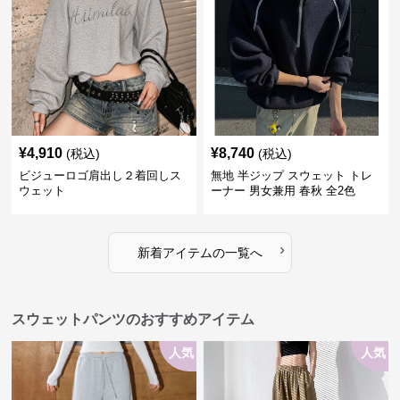
¥
4,910
¥
8,740
(税込)
(税込)
ビジューロゴ肩出し２着回しス
無地 半ジップ スウェット トレ
ウェット
ーナー 男女兼用 春秋 全2色
›
新着アイテムの一覧へ
スウェットパンツのおすすめアイテム
人気
人気