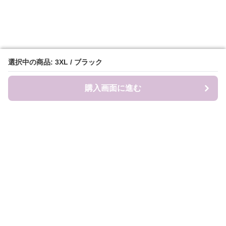
選択中の商品: 3XL / ブラック
選択中の商品: 3XL / ブラック
購入画面に進む
購入画面に進む
Sweat-factory
について