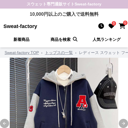
スウェット
専門通販サイト
Sweat-factory
10,000
円以上のご購入で送料無料
0
0
Sweat-factory
新着商品
商品を検索
人気ランキング
Sweat-factory TOP
›
トップスの一覧
›
レディース スウェット 
Previous slide
Ne