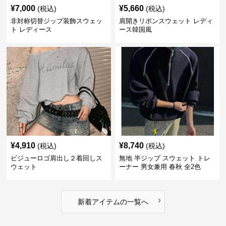
¥
7,000
¥
5,660
(税込)
(税込)
非対称切替ジップ装飾スウェッ
肩開きリボンスウェット レディ
ト レディース
ース韓国風
¥
4,910
¥
8,740
(税込)
(税込)
ビジューロゴ肩出し２着回しス
無地 半ジップ スウェット トレ
ウェット
ーナー 男女兼用 春秋 全2色
›
新着アイテムの一覧へ