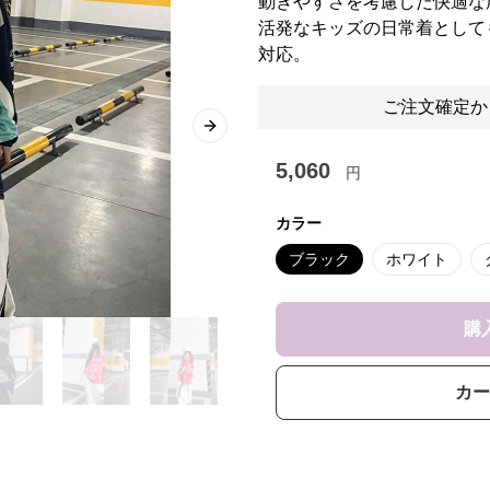
動きやすさを考慮した快適な
活発なキッズの日常着として
対応。
ご注文確定か
Next slide
5,060
円
カラー
ブラック
ホワイト
購
カー