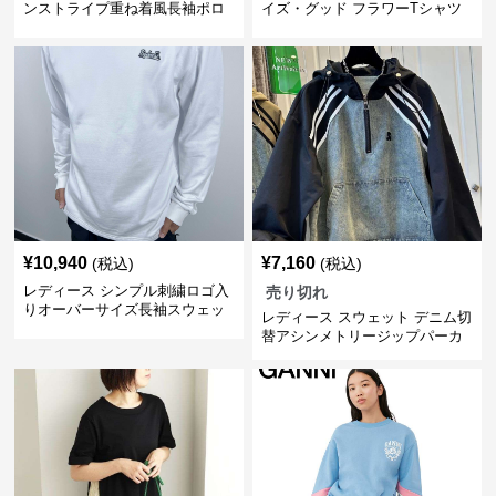
ンストライプ重ね着風長袖ポロ
イズ・グッド フラワーTシャツ
シャツ
¥
10,940
¥
7,160
(税込)
(税込)
レディース シンプル刺繍ロゴ入
売り切れ
りオーバーサイズ長袖スウェッ
レディース スウェット デニム切
ト
替アシンメトリージップパーカ
ー