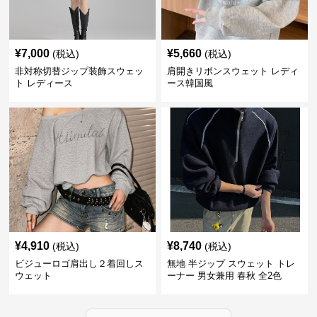
¥
7,000
¥
5,660
(税込)
(税込)
非対称切替ジップ装飾スウェッ
肩開きリボンスウェット レディ
ト レディース
ース韓国風
¥
4,910
¥
8,740
(税込)
(税込)
ビジューロゴ肩出し２着回しス
無地 半ジップ スウェット トレ
ウェット
ーナー 男女兼用 春秋 全2色