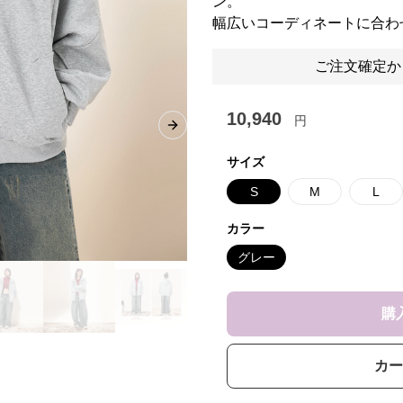
ン。
幅広いコーディネートに合わ
ご注文確定か
10,940
円
Next slide
サイズ
S
M
L
カラー
グレー
購
カー