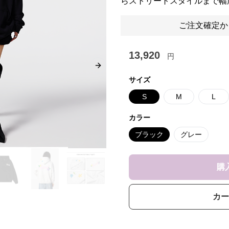
らストリートスタイルまで幅
ご注文確定か
13,920
円
Next slide
サイズ
S
M
L
カラー
ブラック
グレー
購
カー