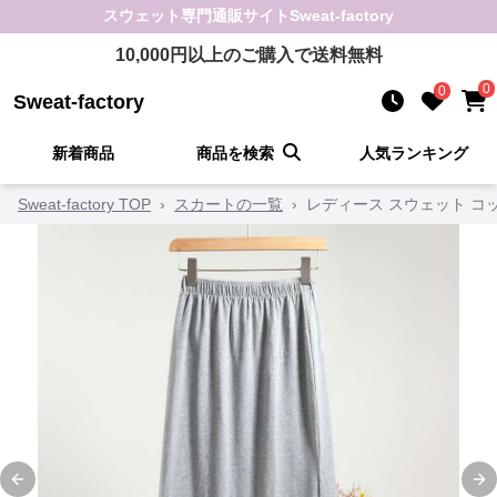
スウェット
専門通販サイト
Sweat-factory
10,000
円以上のご購入で送料無料
0
0
Sweat-factory
新着商品
商品を検索
人気ランキング
Sweat-factory TOP
›
スカートの一覧
›
レディース スウェット 
Previous slide
Ne