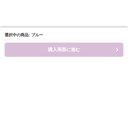
選択中の商品: ブルー
選択中の商品: ブルー
購入画面に進む
購入画面に進む
Sweat-factory
について