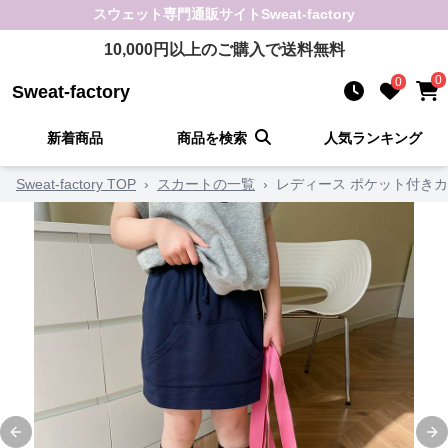
スウェット
専門通販サイト
Sweat-factory
10,000
円以上のご購入で送料無料
0
0
Sweat-factory
新着商品
商品を検索
人気ランキング
Sweat-factory TOP
›
スカートの一覧
›
レディース ポケット付き
Previous slide
Ne