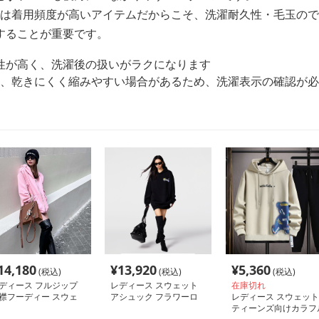
カーは着用頻度が高いアイテムだからこそ、洗濯耐久性・毛玉の
することが重要です。
性が高く、洗濯後の扱いがラクになります
反面、乾きにくく縮みやすい場合があるため、洗濯表示の確認が
14,180
¥
13,920
¥
5,360
(税込)
(税込)
(税込)
ディース フルジップ
レディース スウェット
在庫切れ
襟フーディー スウェ
アシュック フラワーロ
レディース スウェット
トジャケット
ゴ パーカー
ティーンズ向けカラフ