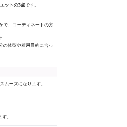
エットの3点
です。
）かで、コーディネートの方
す
分の体型や着用目的に合っ
がスムーズになります。
ます。