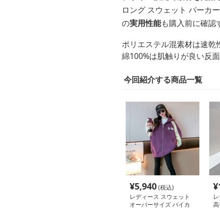
ロング スウェット パー
の
実用性能
も購入前に確認
ポリエステル混素材は速乾
綿100%は肌触りが良い
今回紹介する商品一覧
¥
5,940
¥
(税込)
レディース スウェット
レ
オーバーサイズ バイカ
高
ラー パーカー
ッ