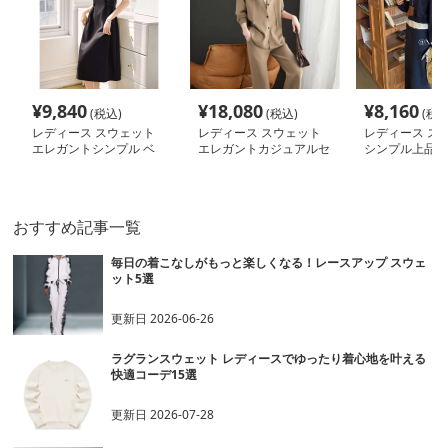
¥
9,840
¥
18,080
¥
8,160
(税込)
(税込)
(税込
レディース スウェット
レディース スウェット
レディース ス
エレガントシンプル ベ
エレガントカジュアルセ
シンプル上品セ
ルト付き ミディ丈ワン
ットアップ
プ
ピース
おすすめ記事一覧
毎日の着こなしがもっと楽しくなる！レースアップ スウェ
ット5選
更新日
2026-06-26
ラグランスウェット レディースでゆったり着心地を叶える
快適コーデ15選
更新日
2026-07-28