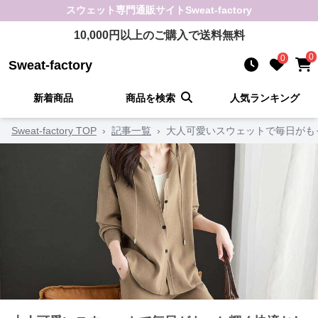
スウェット
専門通販サイト
Sweat-factory
10,000
円以上のご購入で送料無料
0
0
Sweat-factory
新着商品
商品を検索
人気ランキング
Sweat-factory TOP
›
記事一覧
›
大人可愛いスウェットで毎日がも