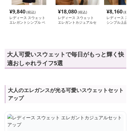
¥
9,840
¥
18,080
¥
8,160
(税込)
(税込)
(税込
レディース スウェット
レディース スウェット
レディース ス
エレガントシンプル ベ
エレガントカジュアルセ
シンプル上品セ
ルト付き ミディ丈ワン
ットアップ
プ
ピース
大人可愛いスウェットで毎日がもっと輝く快
適おしゃれライフ5選
大人のエレガンスが光る可愛いスウェットセット
アップ