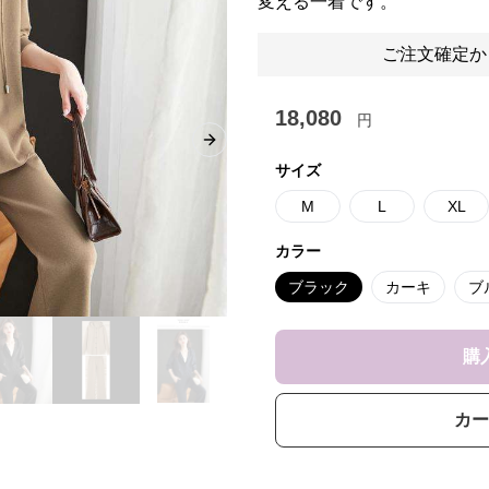
変える一着です。
ご注文確定か
18,080
円
Next slide
サイズ
M
L
XL
カラー
ブラック
カーキ
ブ
購
カー