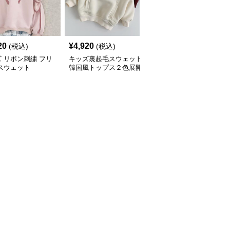
20
¥
4,920
¥
4,430
(税込)
(税込)
(税込)
 リボン刺繍 フリ
キッズ裏起毛スウェット
キッズ ボーダー柄 胸ポ
スウェット
韓国風トップス２色展開
ケット スウェット 80－
130㎝ 2色