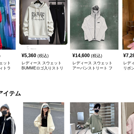
¥
5,360
¥
14,600
¥
7,2
)
(税込)
(税込)
ェット
レディース スウェット
レディース スウェット
レデ
ティトラ
BUMMEロゴ入りストリ
アーバンストリート フ
リボ
ートスタイルセットアッ
ーディセットアップ
ット
プ
アイテム