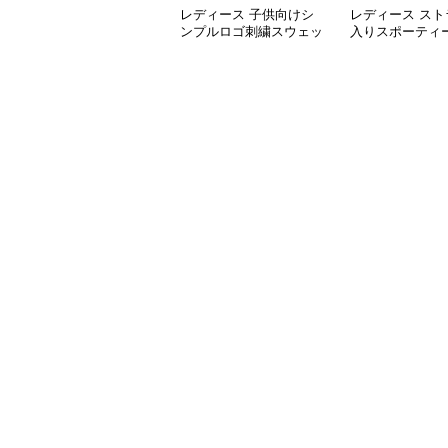
レディース 子供向けシ
レディース スト
ンプルロゴ刺繍スウェッ
入りスポーティ
ト
ット上下セット