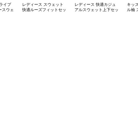
ライプ
レディース スウェット
レディース 快適カジュ
キッズ
ースウェ
快適ルーズフィットセッ
アルスウェット上下セッ
ル袖 
トアップ
ト