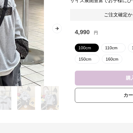
サイズ展開豊富でお子様にぴ
ご注文確定か
Next slide
4,990
円
100cm
110cm
150cm
160cm
購
カー