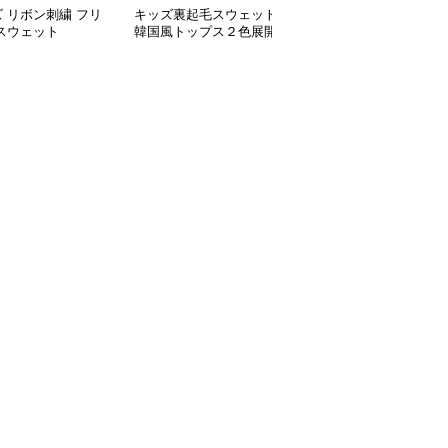
 リボン刺繍 フリ
キッズ裏起毛スウェット
キッズ ボーダー柄 胸ポ
スウェット
韓国風トップス２色展開
ケット スウェット 80－
130㎝ 2色