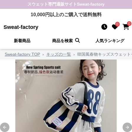
スウェット
専門通販サイト
Sweat-factory
10,000
円以上のご購入で送料無料
0
0
Sweat-factory
新着商品
商品を検索
人気ランキング
Sweat-factory TOP
›
キッズの一覧
›
韓国風春物キッズスウェット
Previous slide
Ne