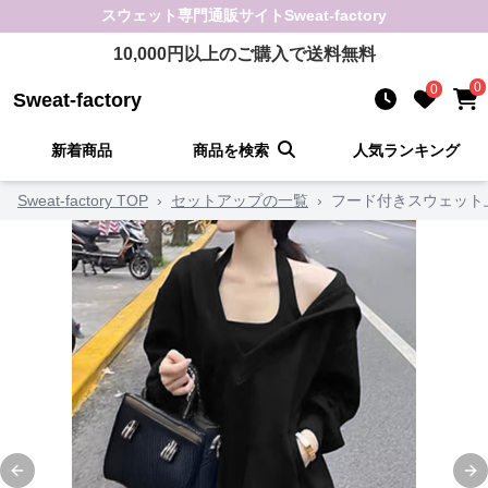
スウェット
専門通販サイト
Sweat-factory
10,000
円以上のご購入で送料無料
0
0
Sweat-factory
新着商品
商品を検索
人気ランキング
Sweat-factory TOP
›
セットアップの一覧
›
フード付きスウェット
Previous slide
Ne