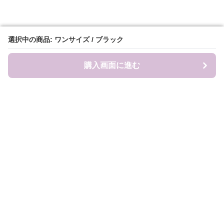
選択中の商品: ワンサイズ / ブラック
選択中の商品: ワンサイズ / ブラック
購入画面に進む
購入画面に進む
Sweat-factory
について
会社概要