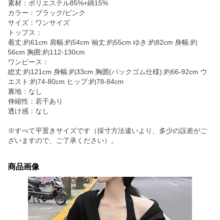
素材：ポリエステル85%+綿15%
カラー：ブラック/ピンク
サイズ：ワンサイズ
トップス：
着丈:約61cm 肩幅:約54cm 袖丈:約55cm ゆき:約82cm 身幅:約
56cm 胸囲:約112-130cm
ワンピース：
総丈:約121cm 身幅:約33cm 胸囲(バックゴム仕様):約66-92cm ウ
エスト:約74-80cm ヒップ:約78-84cm
裏地：なし
伸縮性：若干あり
透け感：なし
※すべて平置きサイズです（採寸方法違いより、多少の誤差がご
ざいますので、ご了承ください）。
商品画像