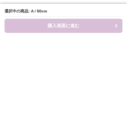
選択中の商品: A / 80cm
選択中の商品: A / 80cm
購入画面に進む
購入画面に進む
Sweat-factory
について
会社概要