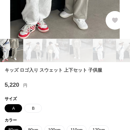
キッズ ロゴ入り スウェット 上下セット 子供服
5,220
円
サイズ
A
B
カラー
80cm
90cm
100cm
110cm
120cm