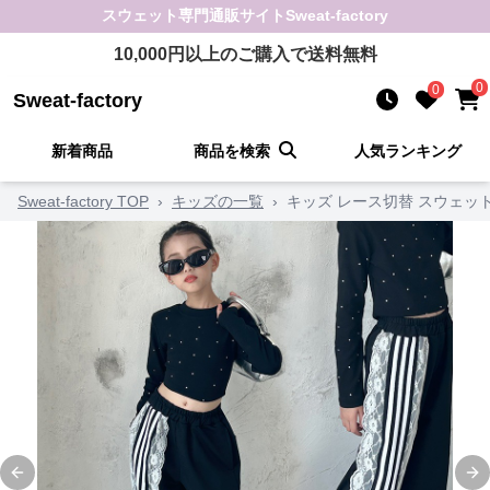
スウェット
専門通販サイト
Sweat-factory
10,000
円以上のご購入で送料無料
0
0
Sweat-factory
新着商品
商品を検索
人気ランキング
Sweat-factory TOP
›
キッズの一覧
›
キッズ レース切替 スウェッ
Previous slide
Ne