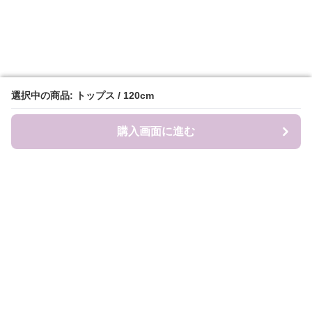
選択中の商品: トップス / 120cm
選択中の商品: トップス / 120cm
購入画面に進む
購入画面に進む
Sweat-factory
について