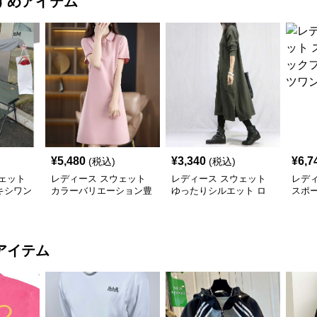
すめアイテム
¥
5,480
¥
3,340
¥
6,7
(税込)
(税込)
ェット
レディース スウェット
レディース スウェット
レデ
キシワン
カラーバリエーション豊
ゆったりシルエット ロ
スポ
富な上品ポロワンピース
ング丈ワンピース
ド付
ス
アイテム