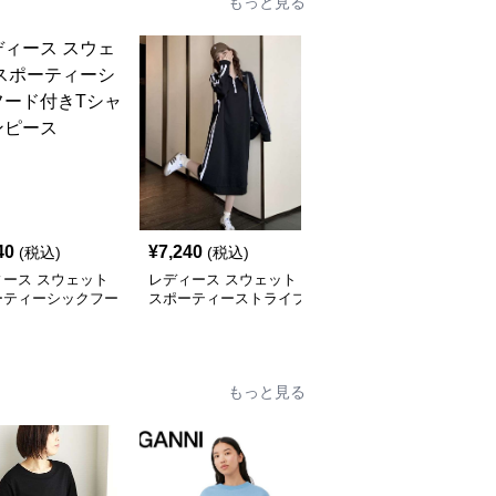
もっと見る
40
¥
7,240
¥
9,680
(税込)
(税込)
(税込)
ィース スウェット
レディース スウェット
レディース スウェット
ーティーシックフー
スポーティーストライプ
サマーカジュアル プリ
きTシャツワンピー
ハーフジップロングワン
ント アシンメトリー ワ
ピース
ンピース
もっと見る