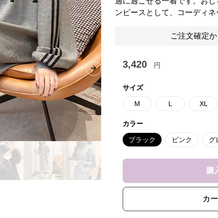
適に過ごせる一着です。おし
ンピースとして、コーディネ
ご注文確定か
3,420
円
Next slide
サイズ
M
L
XL
カラー
ブラック
ピンク
グ
購
カー