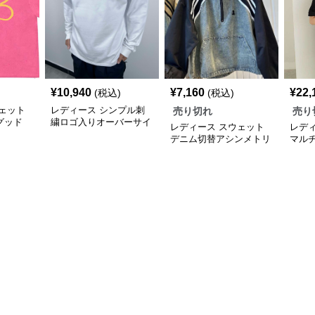
¥
10,940
¥
7,160
¥
22,
(税込)
(税込)
ェット
レディース シンプル刺
売り切れ
売り
グッド
繍ロゴ入りオーバーサイ
レディース スウェット
レデ
ツ
ズ長袖スウェット
デニム切替アシンメトリ
マル
ージップパーカー
ツコ
ズTシ