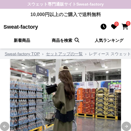
スウェット
専門通販サイト
Sweat-factory
10,000
円以上のご購入で送料無料
0
0
Sweat-factory
新着商品
商品を検索
人気ランキング
Sweat-factory TOP
›
セットアップの一覧
›
レディース スウェッ
Previous slide
Ne