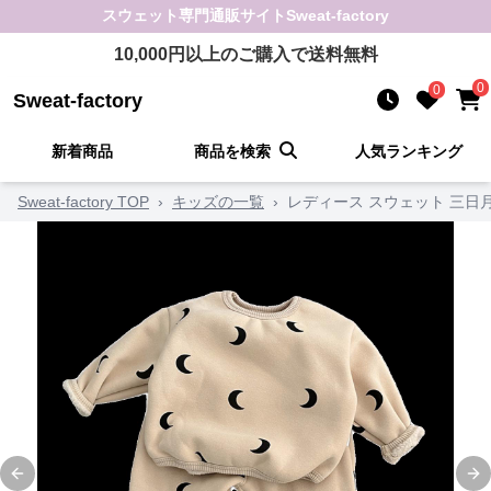
スウェット
専門通販サイト
Sweat-factory
10,000
円以上のご購入で送料無料
0
0
Sweat-factory
新着商品
商品を検索
人気ランキング
Sweat-factory TOP
›
キッズの一覧
›
レディース スウェット 三日
Previous slide
Ne