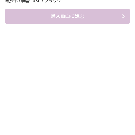
選択中の商品: 3XL / ブラック
選択中の商品: 3XL / ブラック
購入画面に進む
購入画面に進む
Sweat-factory
について
会社概要
利用規約