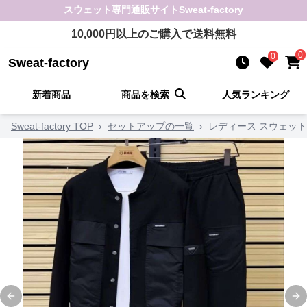
スウェット
専門通販サイト
Sweat-factory
10,000
円以上のご購入で送料無料
0
0
Sweat-factory
新着商品
商品を検索
人気ランキング
Sweat-factory TOP
›
セットアップの一覧
›
レディース スウェット
Previous slide
Ne