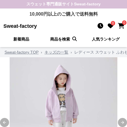
スウェット
専門通販サイト
Sweat-factory
10,000
円以上のご購入で送料無料
0
0
Sweat-factory
新着商品
商品を検索
人気ランキング
Sweat-factory TOP
›
キッズの一覧
›
レディース スウェット ふわ
Previous slide
Ne