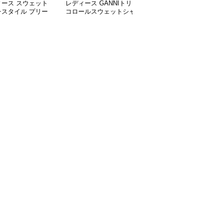
ィース スウェット
レディース GANNIトリ
レディース スウェット
チスタイル プリー
コロールスウェットシャ
フレッシュカラーフーデ
ンビ オーバーサイ
ツ
ィー コレクション
ャツ