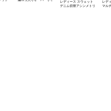
レディース スウェット
レデ
ツ
ズ長袖スウェット
デニム切替アシンメトリ
マル
ージップパーカー
ツコ
ズTシ