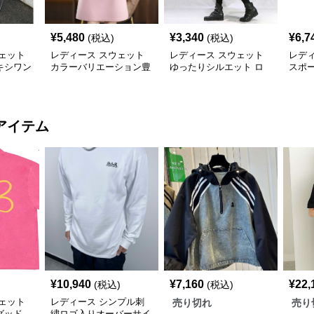
¥
5,480
¥
3,340
¥
6,7
(税込)
(税込)
ェット
レディース スウェット
レディース スウェット
レデ
キシワン
カラーバリエーション豊
ゆったりシルエット ロ
スポ
富な上品ポロワンピース
ング丈ワンピース
ド付
ス
アイテム
¥
10,940
¥
7,160
¥
22,
(税込)
(税込)
ェット
レディース シンプル刺
売り切れ
売り
グッド
繍ロゴ入りオーバーサイ