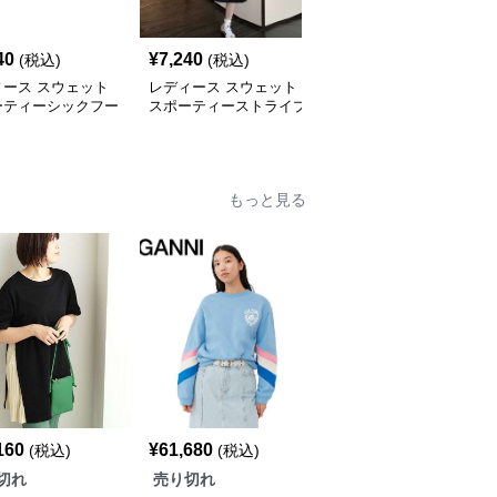
40
¥
7,240
¥
9,680
(税込)
(税込)
(税込)
ィース スウェット
レディース スウェット
レディース スウェット
ーティーシックフー
スポーティーストライプ
サマーカジュアル プリ
きTシャツワンピー
ハーフジップロングワン
ント アシンメトリー ワ
ピース
ンピース
もっと見る
160
¥
61,680
¥
9,560
(税込)
(税込)
(税込)
切れ
売り切れ
売り切れ