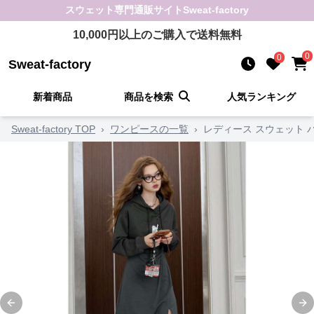
スウェット
専門通販サイト
Sweat-factory
10,000
円以上のご購入で送料無料
0
0
Sweat-factory
新着商品
商品を検索
人気ランキング
Sweat-factory TOP
›
ワンピースの一覧
›
レディース スウェット
Previous slide
Ne