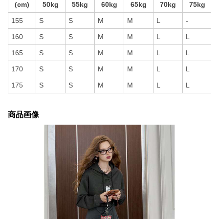
(cm)
50kg
55kg
60kg
65kg
70kg
75kg
155
S
S
M
M
L
-
160
S
S
M
M
L
L
165
S
S
M
M
L
L
170
S
S
M
M
L
L
175
S
S
M
M
L
L
商品画像