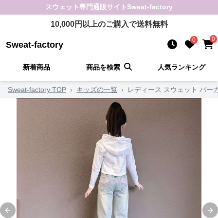
スウェット
専門通販サイト
Sweat-factory
10,000
円以上のご購入で送料無料
0
0
Sweat-factory
新着商品
商品を検索
人気ランキング
Sweat-factory TOP
›
キッズの一覧
›
レディース スウェット パ
Previous slide
Ne