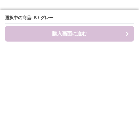
選択中の商品: S / グレー
選択中の商品: S / グレー
購入画面に進む
購入画面に進む
Sweat-factory
について
会社概要