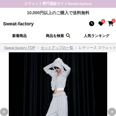
スウェット
専門通販サイト
Sweat-factory
10,000
円以上のご購入で送料無料
0
0
Sweat-factory
新着商品
商品を検索
人気ランキング
Sweat-factory TOP
›
セットアップの一覧
›
レディース スウェッ
Previous slide
Ne