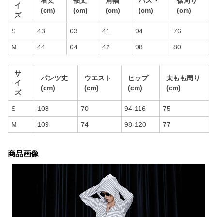
着丈
袖丈
肩幅
バスト
裾周り
イ
(cm)
(cm)
(cm)
(cm)
(cm)
ズ
S
43
63
41
94
76
M
44
64
42
98
80
サ
パンツ丈
ウエスト
ヒップ
太もも周り
イ
(cm)
(cm)
(cm)
(cm)
ズ
S
108
70
94-116
75
M
109
74
98-120
77
商品画像