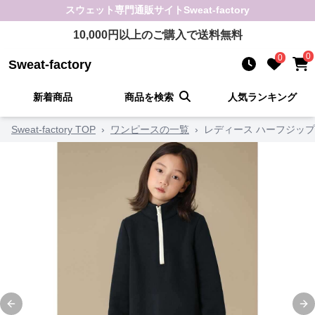
スウェット
専門通販サイト
Sweat-factory
10,000
円以上のご購入で送料無料
0
0
Sweat-factory
新着商品
商品を検索
人気ランキング
Sweat-factory TOP
›
ワンピースの一覧
›
レディース ハーフジップ
Previous slide
Ne