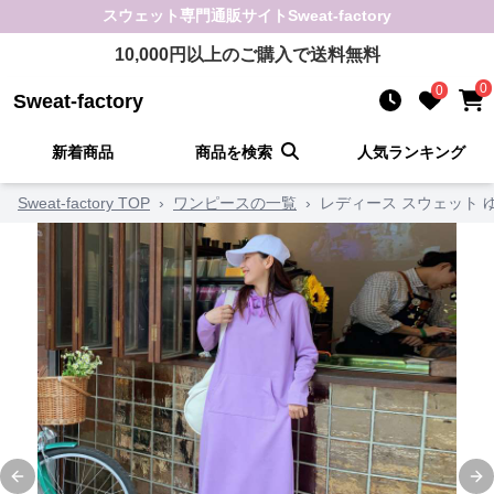
スウェット
専門通販サイト
Sweat-factory
10,000
円以上のご購入で送料無料
0
0
Sweat-factory
新着商品
商品を検索
人気ランキング
Sweat-factory TOP
›
ワンピースの一覧
›
レディース スウェット
Previous slide
Ne