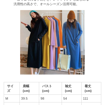
汎用性の高さで、オールシーズン活用可能。
サイ
肩幅
バスト
袖丈
着丈
ズ
(cm)
(cm)
(cm)
(cm)
M
39.5
98
54
111