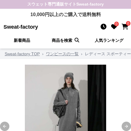
スウェット
専門通販サイト
Sweat-factory
10,000
円以上のご購入で送料無料
0
0
Sweat-factory
新着商品
商品を検索
人気ランキング
Sweat-factory TOP
›
ワンピースの一覧
›
レディース スポーティ
Previous slide
Ne