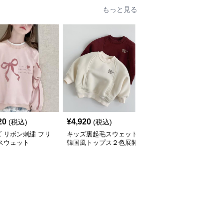
もっと見る
20
¥
4,920
¥
4,430
(税込)
(税込)
(税込)
 リボン刺繍 フリ
キッズ裏起毛スウェット
キッズ ボーダー柄 胸ポ
スウェット
韓国風トップス２色展開
ケット スウェット 80－
130㎝ 2色