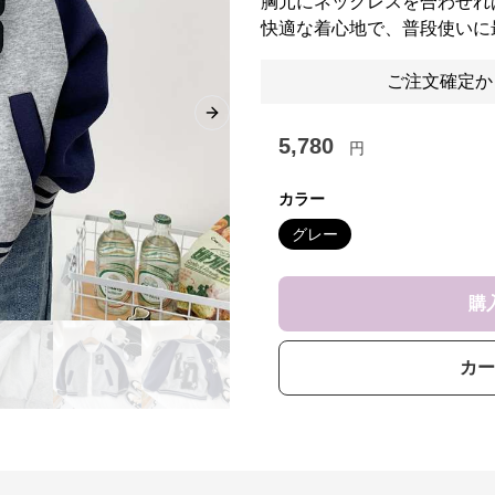
胸元にネックレスを合わせれ
快適な着心地で、普段使いに
ご注文確定か
Next slide
5,780
円
カラー
グレー
購
カー