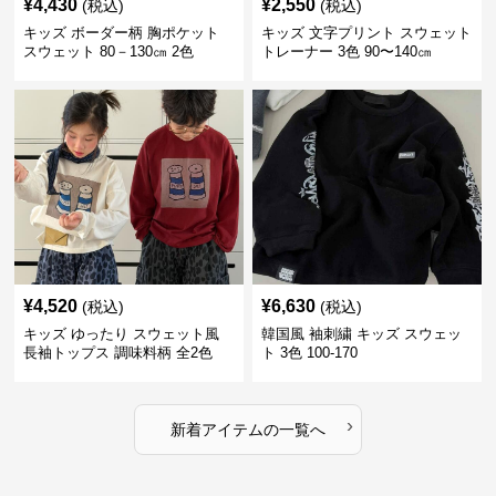
¥
4,430
¥
2,550
(税込)
(税込)
キッズ ボーダー柄 胸ポケット
キッズ 文字プリント スウェット
スウェット 80－130㎝ 2色
トレーナー 3色 90〜140㎝
¥
4,520
¥
6,630
(税込)
(税込)
キッズ ゆったり スウェット風
韓国風 袖刺繍 キッズ スウェッ
長袖トップス 調味料柄 全2色
ト 3色 100-170
100-160㎝
›
新着アイテムの一覧へ