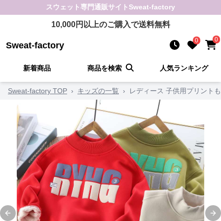
スウェット
専門通販サイト
Sweat-factory
10,000
円以上のご購入で送料無料
0
0
Sweat-factory
新着商品
商品を検索
人気ランキング
Sweat-factory TOP
›
キッズの一覧
›
レディース 子供用プリント
Previous slide
Ne