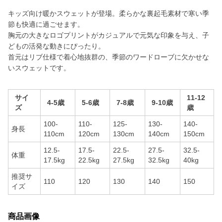
キッズ向け暖かスウェットが登場。柔らかな裏起毛素材で寒い季
節も快適に過ごせます。
胸元の大きなロゴプリントがカジュアルで元気な印象を与え、子
どもの活発な動きにぴったり。
首元はリブ仕様で着心地抜群の、季節のワードローブに欠かせな
いスウェットです。
サイ
11-12
4-5歳
5-6歳
7-8歳
9-10歳
ズ
歳
100-
110-
125-
130-
140-
身長
110cm
120cm
130cm
140cm
150cm
12.5-
17.5-
22.5-
27.5-
32.5-
体重
17.5kg
22.5kg
27.5kg
32.5kg
40kg
推奨サ
110
120
130
140
150
イズ
商品画像