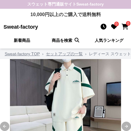
スウェット
専門通販サイト
Sweat-factory
10,000
円以上のご購入で送料無料
0
0
Sweat-factory
新着商品
商品を検索
人気ランキング
Sweat-factory TOP
›
セットアップの一覧
›
レディース スウェッ
Previous slide
Ne