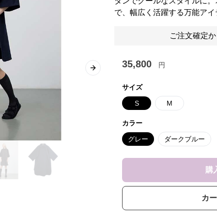
ダンでクールなスタイルに。
で、幅広く活躍する万能アイ
ご注文確定か
35,800
円
Next slide
サイズ
S
M
カラー
グレー
ダークブルー
購
カー