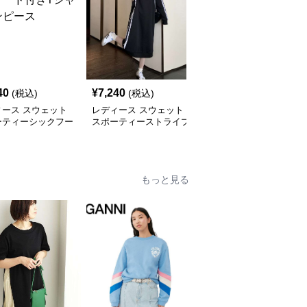
40
¥
7,240
¥
9,680
(税込)
(税込)
(税込)
ィース スウェット
レディース スウェット
レディース スウェット
ーティーシックフー
スポーティーストライプ
サマーカジュアル プリ
きTシャツワンピー
ハーフジップロングワン
ント アシンメトリー ワ
ピース
ンピース
もっと見る