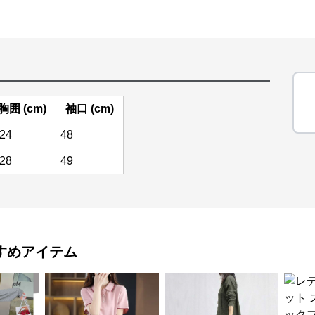
胸囲 (cm)
袖口 (cm)
24
48
28
49
すめアイテム