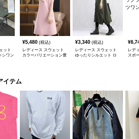
¥
5,480
¥
3,340
¥
6,7
(税込)
(税込)
ェット
レディース スウェット
レディース スウェット
レデ
キシワン
カラーバリエーション豊
ゆったりシルエット ロ
スポ
富な上品ポロワンピース
ング丈ワンピース
ド付
ス
アイテム