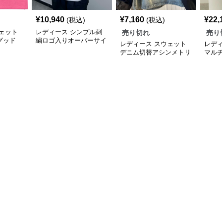
¥
10,940
¥
7,160
¥
22,
(税込)
(税込)
ェット
レディース シンプル刺
売り切れ
売り
グッド
繍ロゴ入りオーバーサイ
レディース スウェット
レデ
ツ
ズ長袖スウェット
デニム切替アシンメトリ
マル
ージップパーカー
ツコ
ズTシ