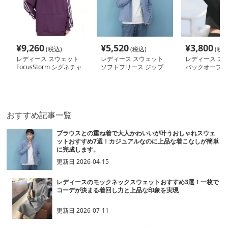
¥
9,260
¥
5,520
¥
3,800
(税込)
(税込)
(税込
レディース スウェット
レディース スウェット
レディース ス
FocusStorm シグネチャ
ソフトフリース ジップ
バックオープン
ーフーディー
アップ カーディガン
ックパーカー
おすすめ記事一覧
ブラウスとの重ね着で大人かわいいが叶うおしゃれスウェ
ットおすすめ7選！カジュアルなのに上品な着こなしが簡単
に完成します。
更新日
2026-04-15
レディースのモックネックスウェットおすすめ3選！一枚で
コーデが決まる着回し力と上品な印象を実現
更新日
2026-07-11